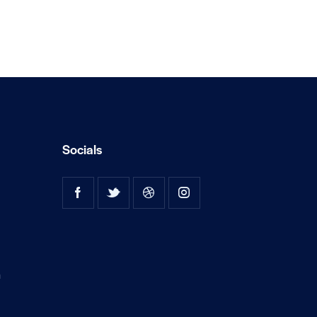
Socials
a
e