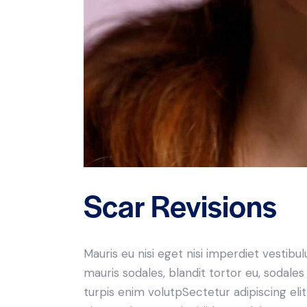
Scar Revisions
Mauris eu nisi eget nisi imperdiet vestibu
mauris sodales, blandit tortor eu, sodales 
turpis enim volutpSectetur adipiscing elit