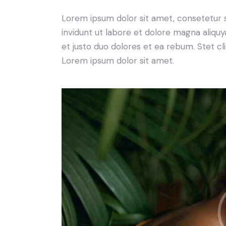
Lorem ipsum dolor sit amet, consetetur 
invidunt ut labore et dolore magna aliqu
et justo duo dolores et ea rebum. Stet c
Lorem ipsum dolor sit amet.