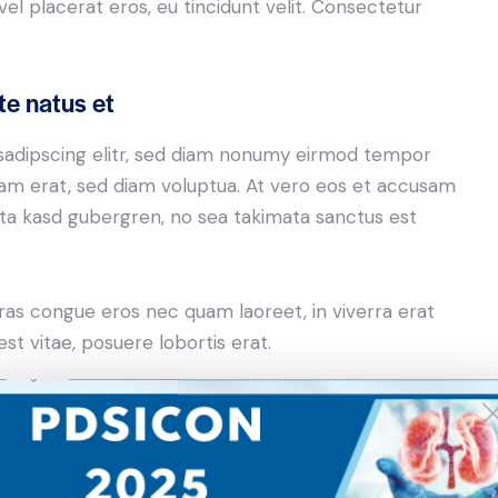
el placerat eros, eu tincidunt velit. Consectetur
te natus et
sadipscing elitr, sed diam nonumy eirmod tempor
yam erat, sed diam voluptua. At vero eos et accusam
lita kasd gubergren, no sea takimata sanctus est
ras congue eros nec quam laoreet, in viverra erat
st vitae, posuere lobortis erat.