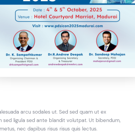
sadipscing elitr, sed diam nonumy eirmod tempor
yam erat, sed diam voluptua. At vero eos et accusam
lita kasd gubergren, no sea takimata sanctus est
alesuada arcu sodales ut. Sed sed quam ut ex
ed ligula sed ante blandit volutpat. Ut bibendum,
 metus, nec dapibus risus risus quis lectus.