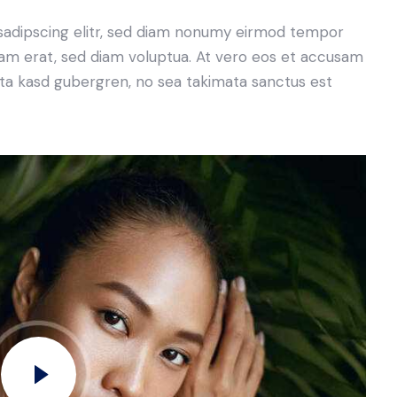
sadipscing elitr, sed diam nonumy eirmod tempor
yam erat, sed diam voluptua. At vero eos et accusam
lita kasd gubergren, no sea takimata sanctus est