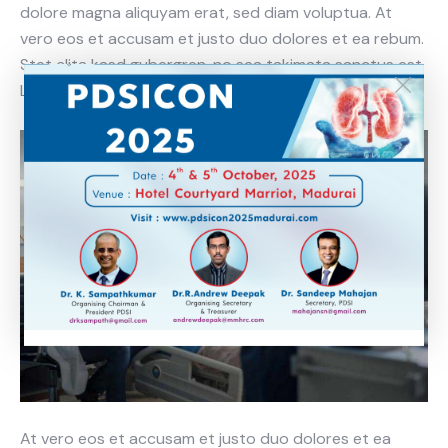
dolore magna aliquyam erat, sed diam voluptua. At
vero eos et accusam et justo duo dolores et ea rebum.
Stet clita kasd gubergren, no sea takimata sanctus est
Lorem ipsum dolor sit amet.
At vero eos et accusam et justo duo dolores et ea