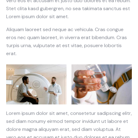
vero eos et accusam et justo duo dolores et ea rebum.
Stet clita kasd gubergren, no sea takimata sanctus est
Lorem ipsum dolor sit amet.
Aliquam laoreet sed neque ac vehicula. Cras congue
eros nec quam laoreet, in viverra erat bibendum. Cras
turpis urna, vulputate at est vitae, posuere lobortis
erat.
Lorem ipsum dolor sit amet, consetetur sadipscing elitr,
sed diam nonumy eirmod tempor invidunt ut labore et
dolore magna aliquyam erat, sed diam voluptua. At
vero eos et accusam et justo duo dolores et ea rebum.