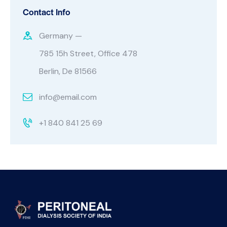
Contact Info
Germany —
785 15h Street, Office 478
Berlin, De 81566
info@email.com
+1 840 841 25 69