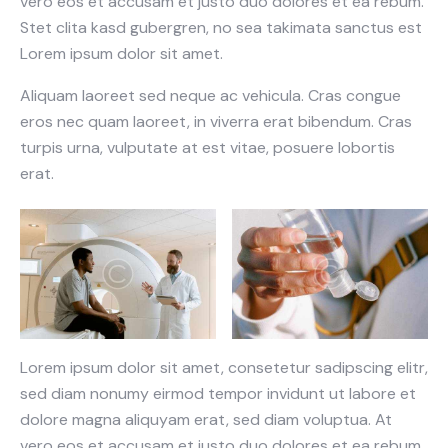
vero eos et accusam et justo duo dolores et ea rebum.
Stet clita kasd gubergren, no sea takimata sanctus est
Lorem ipsum dolor sit amet.
Aliquam laoreet sed neque ac vehicula. Cras congue
eros nec quam laoreet, in viverra erat bibendum. Cras
turpis urna, vulputate at est vitae, posuere lobortis
erat.
Lorem ipsum dolor sit amet, consetetur sadipscing elitr,
sed diam nonumy eirmod tempor invidunt ut labore et
dolore magna aliquyam erat, sed diam voluptua. At
vero eos et accusam et justo duo dolores et ea rebum.