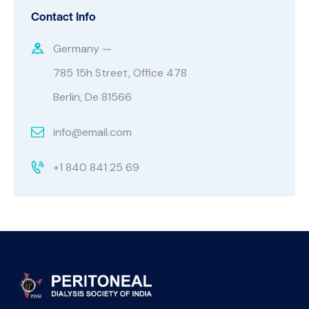
Contact Info
Germany —
785 15h Street, Office 478
Berlin, De 81566
info@email.com
+1 840 841 25 69