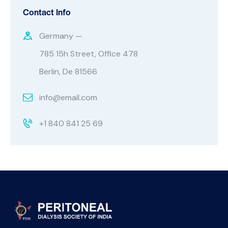
Contact Info
Germany —
785 15h Street, Office 478
Berlin, De 81566
info@email.com
+1 840 841 25 69