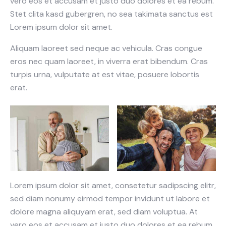
vero eos et accusam et justo duo dolores et ea rebum.
Stet clita kasd gubergren, no sea takimata sanctus est
Lorem ipsum dolor sit amet.
Aliquam laoreet sed neque ac vehicula. Cras congue
eros nec quam laoreet, in viverra erat bibendum. Cras
turpis urna, vulputate at est vitae, posuere lobortis
erat.
Lorem ipsum dolor sit amet, consetetur sadipscing elitr,
sed diam nonumy eirmod tempor invidunt ut labore et
dolore magna aliquyam erat, sed diam voluptua. At
vero eos et accusam et justo duo dolores et ea rebum.