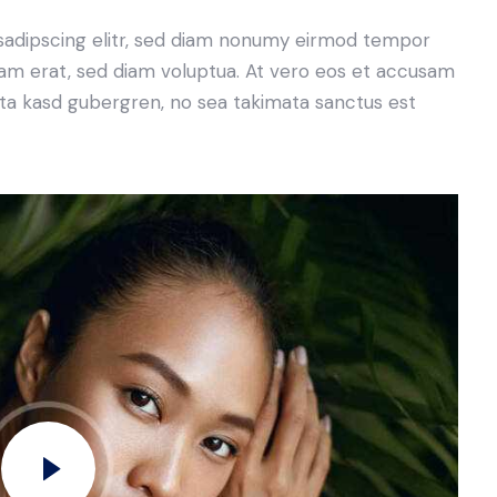
sadipscing elitr, sed diam nonumy eirmod tempor
yam erat, sed diam voluptua. At vero eos et accusam
lita kasd gubergren, no sea takimata sanctus est