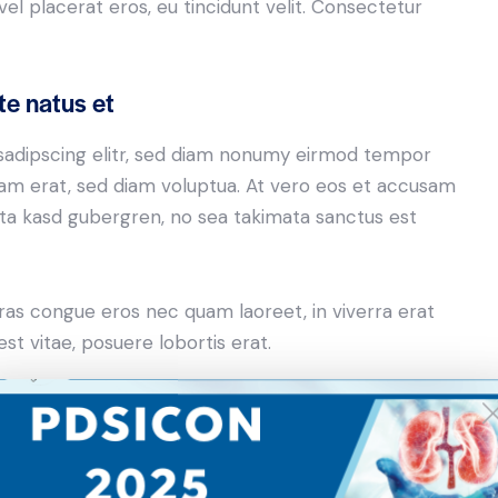
el placerat eros, eu tincidunt velit. Consectetur
te natus et
sadipscing elitr, sed diam nonumy eirmod tempor
yam erat, sed diam voluptua. At vero eos et accusam
lita kasd gubergren, no sea takimata sanctus est
ras congue eros nec quam laoreet, in viverra erat
st vitae, posuere lobortis erat.