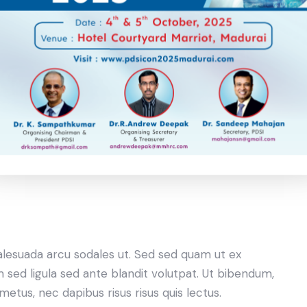
sadipscing elitr, sed diam nonumy eirmod tempor
yam erat, sed diam voluptua. At vero eos et accusam
lita kasd gubergren, no sea takimata sanctus est
alesuada arcu sodales ut. Sed sed quam ut ex
ed ligula sed ante blandit volutpat. Ut bibendum,
 metus, nec dapibus risus risus quis lectus.