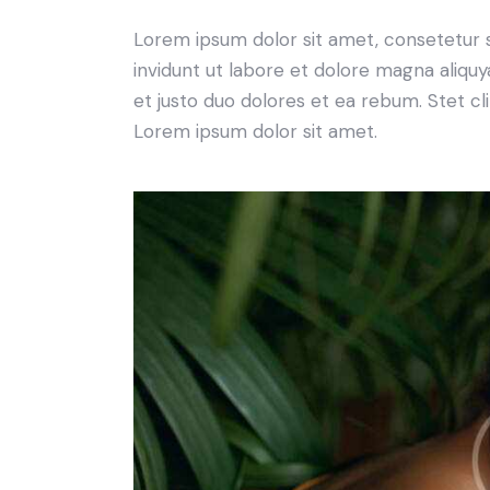
Lorem ipsum dolor sit amet, consetetur 
invidunt ut labore et dolore magna aliqu
et justo duo dolores et ea rebum. Stet c
Lorem ipsum dolor sit amet.