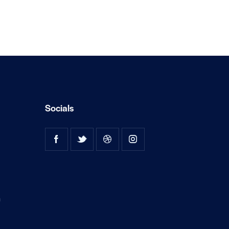
Socials
a
e