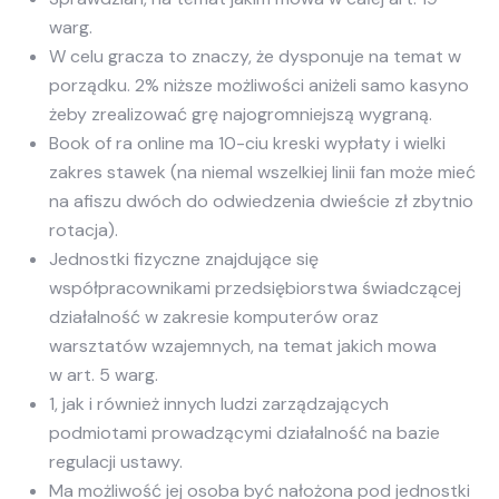
warg.
W celu gracza to znaczy, że dysponuje na temat w
porządku. 2% niższe możliwości aniżeli samo kasyno
żeby zrealizować grę najogromniejszą wygraną.
Book of ra online ma 10-ciu kreski wypłaty i wielki
zakres stawek (na niemal wszelkiej linii fan może mieć
na afiszu dwóch do odwiedzenia dwieście zł zbytnio
rotacja).
Jednostki fizyczne znajdujące się
współpracownikami przedsiębiorstwa świadczącej
działalność w zakresie komputerów oraz
warsztatów wzajemnych, na temat jakich mowa
w art. 5 warg.
1, jak i również innych ludzi zarządzających
podmiotami prowadzącymi działalność na bazie
regulacji ustawy.
Ma możliwość jej osoba być nałożona pod jednostki