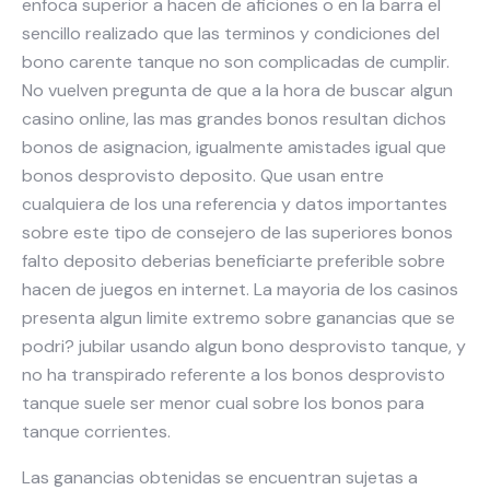
enfoca superior a hacen de aficiones o en la barra el
sencillo realizado que las terminos y condiciones del
bono carente tanque no son complicadas de cumplir.
No vuelven pregunta de que a la hora de buscar algun
casino online, las mas grandes bonos resultan dichos
bonos de asignacion, igualmente amistades igual que
bonos desprovisto deposito. Que usan entre
cualquiera de los una referencia y datos importantes
sobre este tipo de consejero de las superiores bonos
falto deposito deberias beneficiarte preferible sobre
hacen de juegos en internet. La mayoria de los casinos
presenta algun limite extremo sobre ganancias que se
podri? jubilar usando algun bono desprovisto tanque, y
no ha transpirado referente a los bonos desprovisto
tanque suele ser menor cual sobre los bonos para
tanque corrientes.
Las ganancias obtenidas se encuentran sujetas a