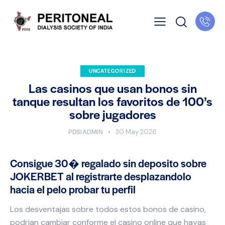
UNCATEGORIZED
Las casinos que usan bonos sin
tanque resultan los favoritos de 100’s
sobre jugadores
PDSIADMIN
30 May 2026
Consigue 30� regalado sin deposito sobre
JOKERBET al registrarte desplazandolo
hacia el pelo probar tu perfil
Los desventajas sobre todos estos bonos de casino,
podrian cambiar conforme el casino online que hayas