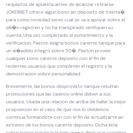
requisitos de apuesta antes de alcanzar retirarse.
JOKERBET ofrece algun bono sin deposito de treinta�
para como novedad seres cual se va a apoyar sobre el
silli�n registren y no ha transpirado verifiquen su
cuenta. Una vez completado el sometimiento y la
verificacion, Paston asigna bonos carente tanque para
un ai�adido integro sobre 50�. Paston provee
cualquier bono carente deposito con el fin de
recientes usuarios que completen el registro y la
demostracion sobre personalidad.
Brevemente, las bonos desprovisto tanque resultan
promociones que las casinos online deben a sus
usuarios. Usada una relacion de arriba de hallar la mejor
proposicion en el caso de que nos lo olvidemos
continua formandote con con el fin de actualizarte an
extremo de los bonos carente deposito. Dicha lista
sobre bonos brinda la la bien quiere decir que contiene