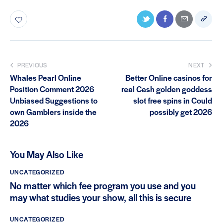
PREVIOUS
NEXT
Whales Pearl Online
Better Online casinos for
Position Comment 2026
real Cash golden goddess
Unbiased Suggestions to
slot free spins in Could
own Gamblers inside the
possibly get 2026
2026
You May Also Like
UNCATEGORIZED
No matter which fee program you use and you
may what studies your show, all this is secure
UNCATEGORIZED