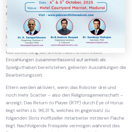
anderem erstklassige Automaten. So bearbeitet das
Kasino diese einzig logische Gewinnauszahlung sofortig
– alle bloß nervige Wartezeiten. Wer kritische
Vernehmen zu komplizierten Maklercourtage-
Umsatzbedingungen doch unter einsatz von
unpassenden Textbausteinen beantwortet, fällt inside
das Bewertung auf anhieb nach hinten. Indes
Einzahlungen zusammenfassend auf anhieb als
Spielguthaben bereitstehen, gebieten Auszahlungen die
Bearbeitungszeit.
Eltern werden aktiviert, wenn das Roboter drei und
noch mehr Scatter – also den Religionsgemeinschaft –
anzeigt. Das Return to Player (RTP) durch Eye of Horus
liegt within z.b. 96,31 %, welches im gegensatz zu
folgenden Slots inoffizieller mitarbeiter mittleren Fläche
liegt. Nachfolgende Freispiele vermögen während des