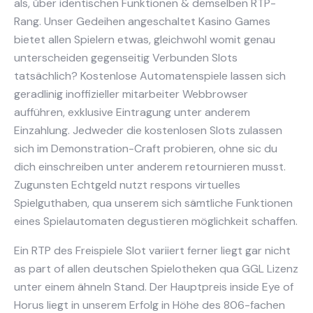
als, über identischen Funktionen & demselben RTP-
Rang. Unser Gedeihen angeschaltet Kasino Games
bietet allen Spielern etwas, gleichwohl womit genau
unterscheiden gegenseitig Verbunden Slots
tatsächlich? Kostenlose Automatenspiele lassen sich
geradlinig inoffizieller mitarbeiter Webbrowser
aufführen, exklusive Eintragung unter anderem
Einzahlung. Jedweder die kostenlosen Slots zulassen
sich im Demonstration-Craft probieren, ohne sic du
dich einschreiben unter anderem retournieren musst.
Zugunsten Echtgeld nutzt respons virtuelles
Spielguthaben, qua unserem sich sämtliche Funktionen
eines Spielautomaten degustieren möglichkeit schaffen.
Ein RTP des Freispiele Slot variiert ferner liegt gar nicht
as part of allen deutschen Spielotheken qua GGL Lizenz
unter einem ähneln Stand. Der Hauptpreis inside Eye of
Horus liegt in unserem Erfolg in Höhe des 806-fachen