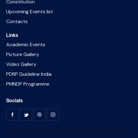
Constitution
Upcoming Events list
Contacts
Links
Academic Events
Picture Gallery
Video Gallery
PDRP Guideline India
PMNDP Programme
Socials