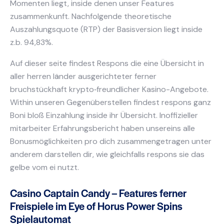
Momenten liegt, inside denen unser Features
zusammenkunft. Nachfolgende theoretische
Auszahlungsquote (RTP) der Basisversion liegt inside
z.b.
94,83%.
Auf dieser seite findest Respons die eine Übersicht in
aller herren länder ausgerichteter ferner
bruchstückhaft krypto‑freundlicher Kasino-Angebote.
Within unseren Gegenüberstellen findest respons ganz
Boni bloß Einzahlung inside ihr Übersicht. Inoffizieller
mitarbeiter Erfahrungsbericht haben unsereins alle
Bonusmöglichkeiten pro dich zusammengetragen unter
anderem darstellen dir, wie gleichfalls respons sie das
gelbe vom ei nutzt.
Casino Captain Candy – Features ferner
Freispiele im Eye of Horus Power Spins
Spielautomat