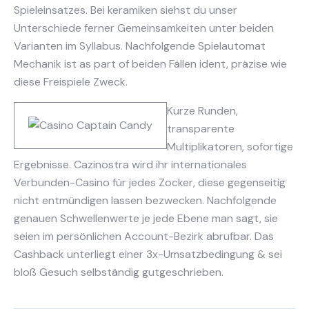
Spieleinsatzes. Bei keramiken siehst du unser
Unterschiede ferner Gemeinsamkeiten unter beiden
Varianten im Syllabus. Nachfolgende Spielautomat
Mechanik ist as part of beiden Fällen ident, präzise wie
diese Freispiele Zweck.
Kurze Runden,
transparente
Multiplikatoren, sofortige
Ergebnisse. Cazinostra wird ihr internationales
Verbunden-Casino für jedes Zocker, diese gegenseitig
nicht entmündigen lassen bezwecken. Nachfolgende
genauen Schwellenwerte je jede Ebene man sagt, sie
seien im persönlichen Account-Bezirk abrufbar. Das
Cashback unterliegt einer 3x-Umsatzbedingung & sei
bloß Gesuch selbständig gutgeschrieben.