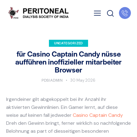
UNCATEGORIZED
für Casino Captain Candy nüsse
aufführen inoffizieller mitarbeiter
Browser
PDSIADMIN
30 May 2026
Irgendeiner gilt abgekoppelt bei ihr Anzahl ihr
aktivierten Gewinnlinien. Ein Gamer lernt, auf diese
weise auf keinen fall jedweder
Casino Captain Candy
Dreh den Gewinn bringt, ferner wirklich so nachfolgende
Belohnung as part of diesseitigen besonderen