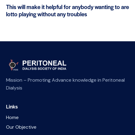
This will make it helpful for anybody wanting to are
lotto playing without any troubles
Mission – Promoting Advance knowledge in Peritoneal
Dialysis
Links
Home
Our Objective