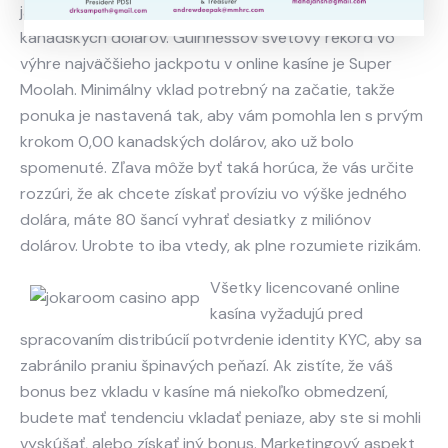
jackpotu zhrnula do výšky približne dvadsať miliárd
kanadských dolárov. Guinnessov svetový rekord vo
výhre najväčšieho jackpotu v online kasíne je Super
Moolah. Minimálny vklad potrebný na začatie, takže
ponuka je nastavená tak, aby vám pomohla len s prvým
krokom 0,00 kanadských dolárov, ako už bolo
spomenuté. Zľava môže byť taká horúca, že vás určite
rozzúri, že ak chcete získať províziu vo výške jedného
dolára, máte 80 šancí vyhrať desiatky z miliónov
dolárov. Urobte to iba vtedy, ak plne rozumiete rizikám.
Všetky licencované online
kasína vyžadujú pred
spracovaním distribúcií potvrdenie identity KYC, aby sa
zabránilo praniu špinavých peňazí. Ak zistíte, že váš
bonus bez vkladu v kasíne má niekoľko obmedzení,
budete mať tendenciu vkladať peniaze, aby ste si mohli
vyskúšať, alebo získať iný bonus. Marketingový aspekt