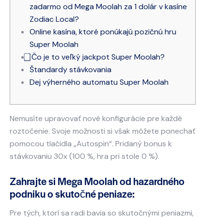
zadarmo od Mega Moolah za 1 dolár v kasíne
Zodiac Local?
Online kasína, ktoré ponúkajú pozičnú hru
Super Moolah
⃣ Čo je to veľký jackpot Super Moolah?
Štandardy stávkovania
Dej výherného automatu Super Moolah
Nemusíte upravovať nové konfigurácie pre každé
roztočenie. Svoje možnosti si však môžete ponechať
pomocou tlačidla „Autospin“. Pridaný bonus k
stávkovaniu 30x (100 %, hra pri stole 0 %).
Zahrajte si Mega Moolah od hazardného
podniku o skutočné peniaze:
Pre tých, ktorí sa radi bavia so skutočnými peniazmi,