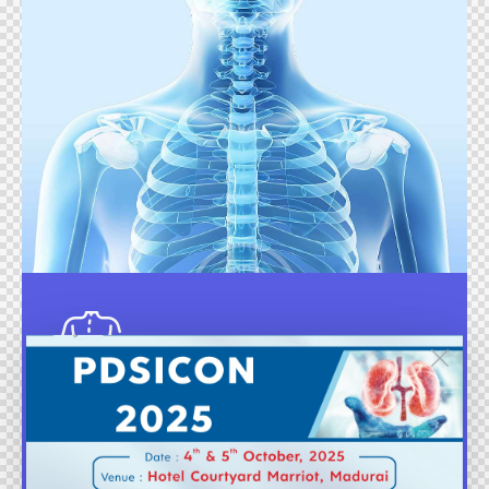
Dicta sunt explicabo. Nemo enim ipsam
voluptatem quia voluptas sit aspernatur aut odit
aut fugit, sed quia. Quia voluptas sit aspernatur
aut odit aut fugit.